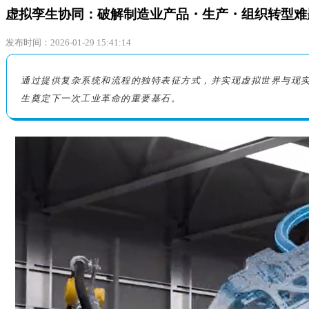
虚拟孪生协同：破解制造业产品・生产・组织转型难
发布时间：2026-01-29 15:41:14
通过提供复杂系统和流程的独特表征方式，并实现虚拟世界与现
生奠定下一次工业革命的重要基石。